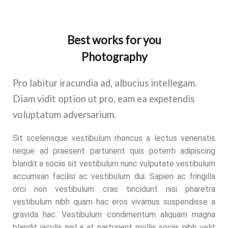
Best works for you
Photography
Pro labitur iracundia ad, albucius intellegam.
Diam vidit option ut pro, eam ea expetendis
voluptatum adversarium.
Sit scelerisque vestibulum rhoncus a lectus venenatis
neque ad praesent parturient quis potenti adipiscing
blandit a sociis sit vestibulum nunc vulputate vestibulum
accumsan facilisi ac vestibulum dui. Sapien ac fringilla
orci non vestibulum cras tincidunt nisi pharetra
vestibulum nibh quam hac eros vivamus suspendisse a
gravida hac. Vestibulum condimentum aliquam magna
blandit iaculis nisl a at parturient mollis sociis nibh velit